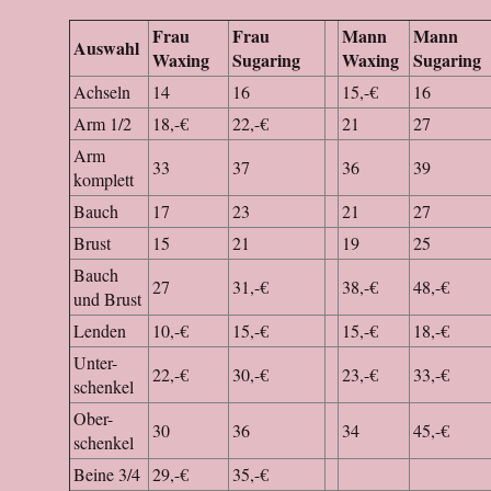
Frau
Frau
Mann
Mann
Auswahl
Waxing
Sugaring
Waxing
Sugaring
Achseln
14
16
15,-€
16
Arm 1/2
18,-€
22,-€
21
27
Arm
33
37
36
39
komplett
Bauch
17
23
21
27
Brust
15
21
19
25
Bauch
27
31,-€
38,-€
48,-€
und Brust
Lenden
10,-€
15,-€
15,-€
18,-€
Unter-
22,-€
30,-€
23,-€
33,-€
schenkel
Ober-
30
36
34
45,-€
schenkel
Beine 3/4
29,-€
35,-€