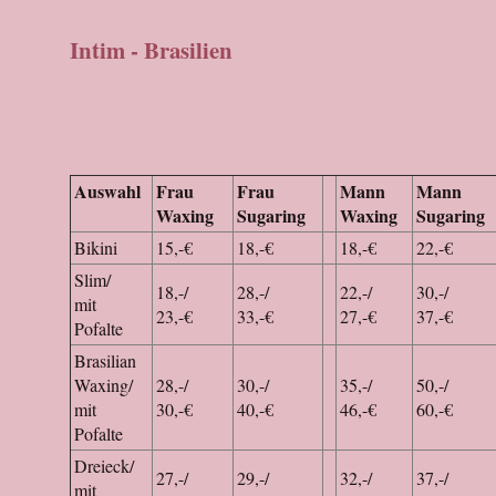
Intim - Brasilien
Auswahl
Frau
Frau
Mann
Mann
Waxing
Sugaring
Waxing
Sugaring
Bikini
15,-€
18,-€
18,-€
22,-€
Slim/
18,-/
28,-/
22,-/
30,-/
mit
23,-€
33,-€
27,-€
37,-€
Pofalte
Brasilian
Waxing/
28,-/
30,-/
35,-/
50,-/
mit
30,-€
40,-€
46,-€
60,-€
Pofalte
Dreieck/
27,-/
29,-/
32,-/
37,-/
mit