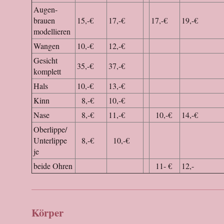
Augen-
brauen
15,-€
17,-€
17,-€
19,-€
modellieren
Wangen
10,-€
12,-€
Gesicht
35,-€
37,-€
komplett
Hals
10,-€
13,-€
Kinn
8,-€
10,-€
Nase
8,-€
11,-€
10,-€
14,-€
Oberlippe/
Unterlippe
8,-€
10,-€
je
beide Ohren
11- €
12,-
Körper