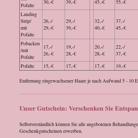
30,-€
39,-€
45,-€
55,-€
Pofalte
Landing
Strip/
26,-/
29,-/
32,-/
37,-/
mit
29,-€
39,-€
40,-€
45,-€
Pofalte
Pobacken
17,-/
19,-/
20,-/
22,-/
/mit
26,-€
28,-€
28,-€
37,-€
Pofalte
Pofalte
15,-€
17,-€
17,-€
19,-€
Entfernung eingewachsener Haare je nach Aufwand 5 - 10 E
Unser Gutschein: Verschenken Sie Entspa
Selbstverständlich können Sie alle angebotenen Behandlunge
Geschenkgutscheinen erwerben.