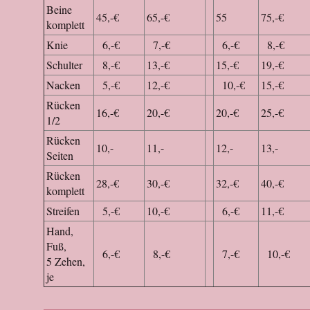
Beine
45,-€
65,-€
55
75,-€
komplett
Knie
6,-€
7,-€
6,-€
8,-€
Schulter
8,-€
13,-€
15,-€
19,-€
Nacken
5,-€
12,-€
10,-€
15,-€
Rücken
16,-€
20,-€
20,-€
25,-€
1/2
Rücken
10,-
11,-
12,-
13,-
Seiten
Rücken
28,-€
30,-€
32,-€
40,-€
komplett
Streifen
5,-€
10,-€
6,-€
11,-€
Hand,
Fuß,
6,-€
8,-€
7,-€
10,-€
5 Zehen,
je